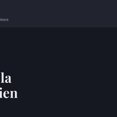
niors
 la
ien