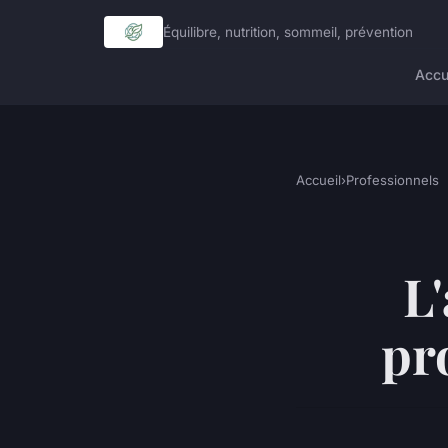
Équilibre, nutrition, sommeil, prévention
Accu
Accueil
›
Professionnels
L'
pr