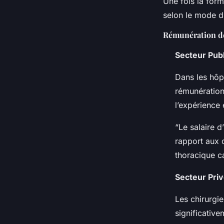
Une fois la form
selon le mode d’e
Rémunération d
Secteur Publ
Dans les hôp
rémunération
l’expérience e
“Le salaire d
rapport aux o
thoracique c
Secteur Pri
Les chirurgi
significativ