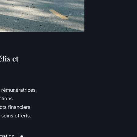
fis et
t rémunératrices
ntions
cts financiers
 soins offerts.
rmation. Le