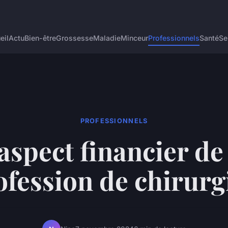
eil
Actu
Bien-être
Grossesse
Maladie
Minceur
Professionnels
Santé
Se
PROFESSIONNELS
aspect financier de
ofession de chirurg