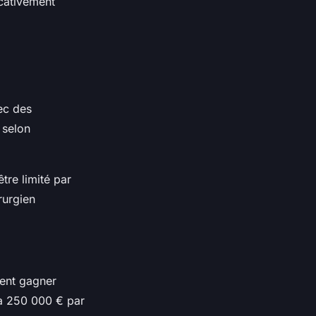
icativement
ec des
 selon
être limité par
rurgien
vent gagner
 à 250 000 € par